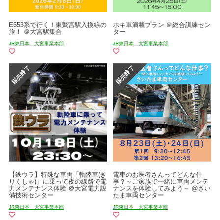
E653系で行く！東鷲宮駅入換線の
ホキ車満載プラン ＠総合訓練セン
旅！ ＠大宮駅集合
ター
JR東日本 大宮事業本部
JR東日本 大宮事業本部
【鉄ウラ】特殊な車両「軌陸車(き
電車のお医者さんってどんな仕
りくしゃ)」に乗って夜の線路で電
事？～ご家族で一緒に車両メンテ
力メンテナンス体験 ＠大宮電力設
ナンスを体験してみよう～ @さい
備技術センター
たま車両センター
JR東日本 大宮事業本部
JR東日本 大宮事業本部