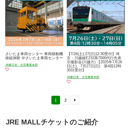
さいたま車両センター 車両移動機
【7/26(土),27(日)12:30受付】埼
操縦体験 ＠さいたま車両センター
京・川越線E233系7000代行先表
示撮影会(川越方) 【2025年7月26
JR東日本 大宮事業本部
日(土)、7月27日(日) 第4回12時
30分受付】
JR東日本 大宮事業本部
1
2
JRE MALLチケットのご紹介