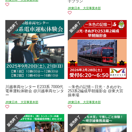
子プラン
JR東日本 大宮事業本部
川越車両センター E233系 7000代
～朱色の記憶～日光・きぬがわ
電車運転体験会 @川越車両センタ
253系2編成早朝撮影会 @東大宮
ー
操車場
JR東日本 大宮事業本部
JR東日本 大宮事業本部