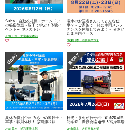
Suica・自動改札機・ホームドア
電車のお医者さんってどんな仕
の秘密教室～親子で学ぶ！体験イ
事？～ご家族で一緒に車両メンテ
ベント～ ＠メカトレ
ナンスを体験してみよう～ ＠さい
たま車両ベース
JR東日本 大宮事業本部
JR東日本 浦和事業本部
夏休み特別企画 みらいの運転士・
日光・きぬがわ号相互直通20周年
車掌・駅員体験！ @南浦和駅
記念祭 撮影会編 @東大宮操車場
JR東日本 浦和事業本部
JR東日本 大宮事業本部