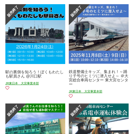
鉄道整備士キッズ、集まれ！～踊
駅の裏側を知ろう！ぼくもわたし
り子号のヒミツに潜入せよ～ ＠大
も駅員さん @川口駅
宮総合車両センター 東大宮センタ
JR東日本 大宮事業本部
ー
JR東日本 大宮事業本部