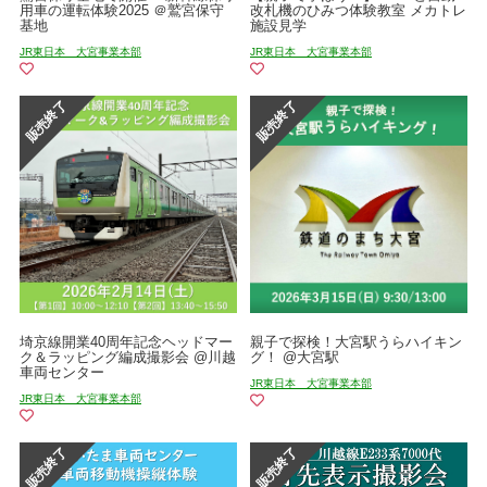
用車の運転体験2025 ＠鷲宮保守
改札機のひみつ体験教室 メカトレ
基地
施設見学
JR東日本 大宮事業本部
JR東日本 大宮事業本部
埼京線開業40周年記念ヘッドマー
親子で探検！大宮駅うらハイキン
ク＆ラッピング編成撮影会 @川越
グ！ @大宮駅
車両センター
JR東日本 大宮事業本部
JR東日本 大宮事業本部