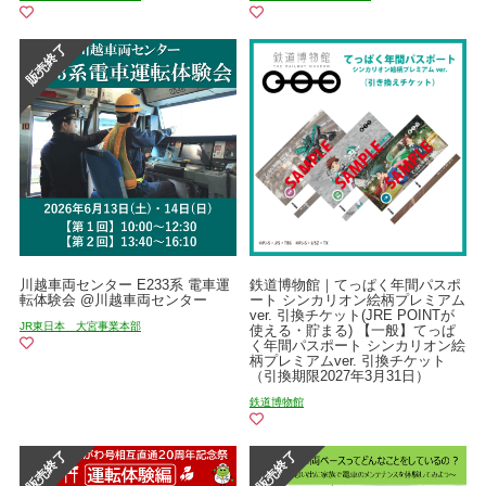
川越車両センター E233系 電車運
鉄道博物館｜てっぱく年間パスポ
転体験会 @川越車両センター
ート シンカリオン絵柄プレミアム
ver. 引換チケット(JRE POINTが
JR東日本 大宮事業本部
使える・貯まる) 【一般】てっぱ
く年間パスポート シンカリオン絵
柄プレミアムver. 引換チケット
（引換期限2027年3月31日）
鉄道博物館