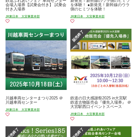
鉄道ふれあいフェア 車両センター
新発見！新幹線のウラ側のヒミツ
会場入場券【試乗会付き】 試乗会
を体験！ ●新発見！新幹線のウラ
付き入場券
側のヒミツを体験！
JR東日本 大宮事業本部
JR東日本 大宮事業本部
川越車両センターまつり2025 ＠
鉄道の日大感謝祭2025 in大宮駅
川越車両センター
鉄道古物販売会『優先入場券』 ＠
大宮駅西口イベントスペース
JR東日本 大宮事業本部
JR東日本 大宮事業本部