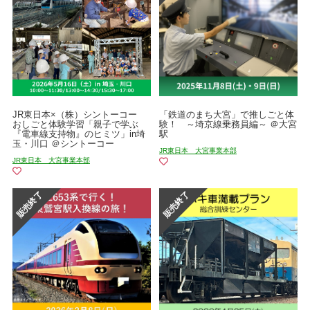
JR東日本×（株）シントーコー
「鉄道のまち大宮」で推しごと体
おしごと体験学習「親子で学ぶ
験！ ～埼京線乗務員編～ ＠大宮
『電車線支持物』のヒミツ」in埼
駅
玉・川口 ＠シントーコー
JR東日本 大宮事業本部
JR東日本 大宮事業本部