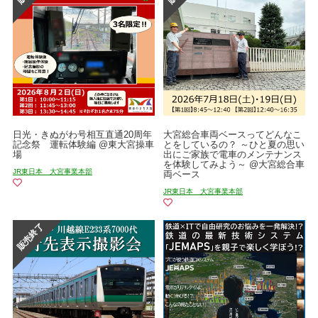
日光・きぬがわ号相互直通20周年
大宮総合車両ベースってどんなこ
記念祭 運転体験編 @東大宮操車
とをしているの？ ～ひと夏の思い
場
出にご家族で電車のメンテナンス
を体験してみよう～ @大宮総合車
JR東日本 大宮事業本部
両ベース
JR東日本 大宮事業本部