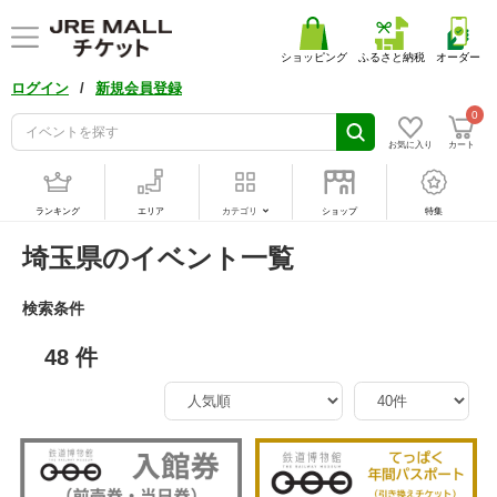
ショッピング
ふるさと納税
オーダー
/
ログイン
新規会員登録
0
お気に入り
カート
ランキング
エリア
カテゴリ
ショップ
特集
埼玉県のイベント一覧
検索条件
48 件