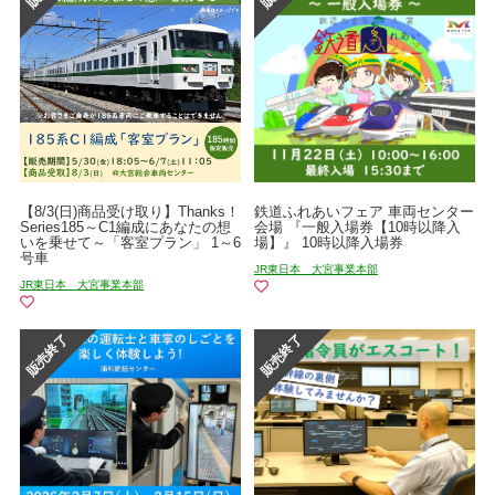
【8/3(日)商品受け取り】Thanks！
鉄道ふれあいフェア 車両センター
Series185～C1編成にあなたの想
会場 『一般入場券【10時以降入
いを乗せて～「客室プラン」 1～6
場】』 10時以降入場券
号車
JR東日本 大宮事業本部
JR東日本 大宮事業本部