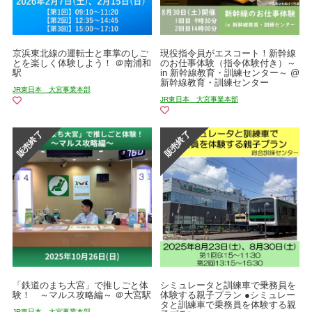
京浜東北線の運転士と車掌のしご
現役指令員がエスコート！新幹線
とを楽しく体験しよう！ ＠南浦和
のお仕事体験（指令体験付き）～
駅
in 新幹線教育・訓練センター～ @
新幹線教育・訓練センター
JR東日本 大宮事業本部
JR東日本 大宮事業本部
「鉄道のまち大宮」で推しごと体
シミュレータと訓練車で乗務員を
験！ ～マルス攻略編～ ＠大宮駅
体験する親子プラン ●シミュレー
タと訓練車で乗務員を体験する親
JR東日本 大宮事業本部