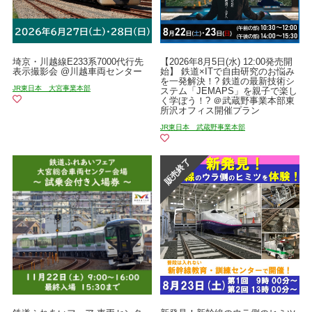
埼京・川越線E233系7000代行先
【2026年8月5日(水) 12:00発売開
表示撮影会 @川越車両センター
始】 鉄道×ITで自由研究のお悩み
を一発解決！? 鉄道の最新技術シ
JR東日本 大宮事業本部
ステム「JEMAPS」を親子で楽し
く学ぼう！? ＠武蔵野事業本部東
所沢オフィス開催プラン
JR東日本 武蔵野事業本部