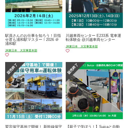
駅員さんのお仕事を知ろう！目指
川越車両センター E233系 電車運
せ君も浦和駅マスター！2026 ＠
転体験会 @川越車両センター
浦和駅
JR東日本 大宮事業本部
JR東日本 大宮事業本部
鷲宮保守基地で開催！ 新幹線保守
【親子で学ぼう！】Suicaと自動