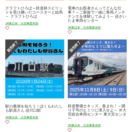
クラフトひろば～鉄道林スピリッ
電車のお医者さんってどんな仕
トを受け継いだコースターと絵馬
事？～ご家族で一緒に車両メンテ
～ クラフトひろば
ナンスを体験してみよう～ @さい
たま車両センター
JR東日本 大宮事業本部
JR東日本 大宮事業本部
鉄道整備士キッズ、集まれ！～踊
駅の裏側を知ろう！ぼくもわたし
り子号のヒミツに潜入せよ～ ＠大
も駅員さん @川口駅
宮総合車両センター 東大宮センタ
JR東日本 大宮事業本部
ー
JR東日本 大宮事業本部