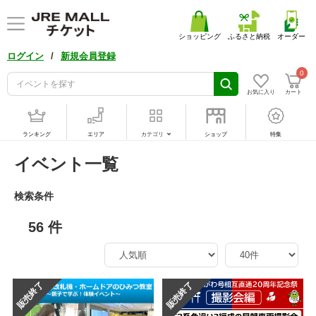
ショッピング
ふるさと納税
オーダー
/
ログイン
新規会員登録
0
お気に入り
カート
ランキング
エリア
カテゴリ
ショップ
特集
イベント一覧
検索条件
56 件