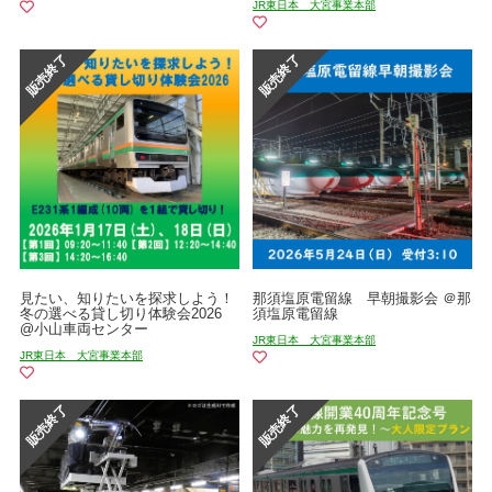
JR東日本 大宮事業本部
見たい、知りたいを探求しよう！
那須塩原電留線 早朝撮影会 ＠那
冬の選べる貸し切り体験会2026
須塩原電留線
@小山車両センター
JR東日本 大宮事業本部
JR東日本 大宮事業本部