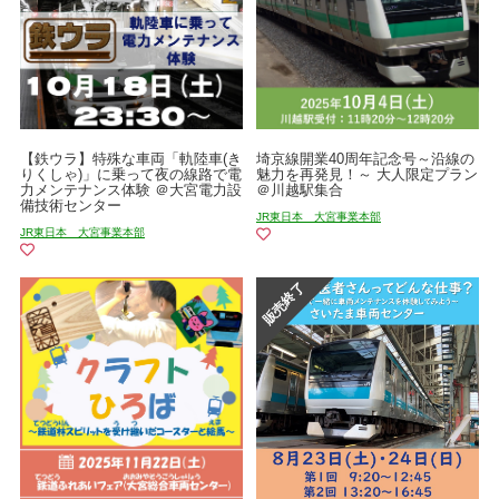
【鉄ウラ】特殊な車両「軌陸車(き
埼京線開業40周年記念号～沿線の
りくしゃ)」に乗って夜の線路で電
魅力を再発見！～ 大人限定プラン
力メンテナンス体験 ＠大宮電力設
＠川越駅集合
備技術センター
JR東日本 大宮事業本部
JR東日本 大宮事業本部