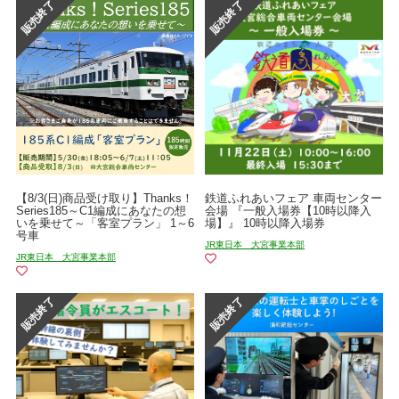
【8/3(日)商品受け取り】Thanks！
鉄道ふれあいフェア 車両センター
Series185～C1編成にあなたの想
会場 『一般入場券【10時以降入
いを乗せて～「客室プラン」 1～6
場】』 10時以降入場券
号車
JR東日本 大宮事業本部
JR東日本 大宮事業本部