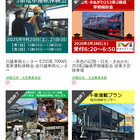
川越車両センター E233系 7000代
～朱色の記憶～日光・きぬがわ
電車運転体験会 @川越車両センタ
253系2編成早朝撮影会 @東大宮
ー
操車場
JR東日本 大宮事業本部
JR東日本 大宮事業本部