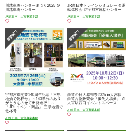
川越車両センターまつり2025 ＠
JR東日本トレインシミュレータ運
川越車両センター
転体験会 ＠宇都宮統括センター
JR東日本 大宮事業本部
JR東日本 大宮事業本部
宇都宮線開業140周年記念「三県
鉄道の日大感謝祭2025 in大宮駅
地酒で乾杯号」～140年分のあり
鉄道古物販売会『優先入場券』 ＠
がとうをのせて出発進行！～
大宮駅西口イベントスペース
「JR+イベント商品」 三県地酒で
JR東日本 大宮事業本部
乾杯号
JR東日本 大宮事業本部