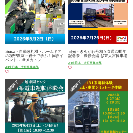
Suica・自動改札機・ホームドア
日光・きぬがわ号相互直通20周年
の秘密教室～親子で学ぶ！体験イ
記念祭 撮影会編 @東大宮操車場
ベント～ ＠メカトレ
JR東日本 大宮事業本部
JR東日本 大宮事業本部