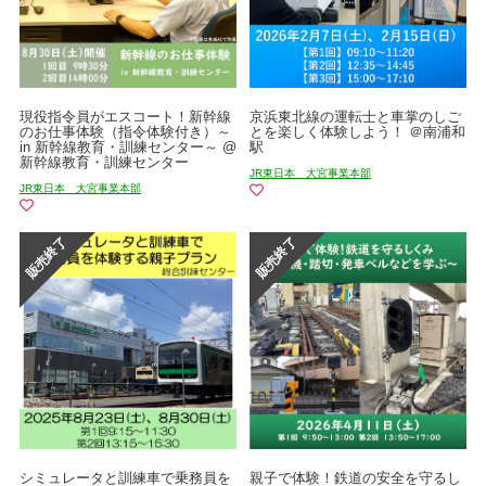
現役指令員がエスコート！新幹線
京浜東北線の運転士と車掌のしご
のお仕事体験（指令体験付き）～
とを楽しく体験しよう！ ＠南浦和
in 新幹線教育・訓練センター～ @
駅
新幹線教育・訓練センター
JR東日本 大宮事業本部
JR東日本 大宮事業本部
シミュレータと訓練車で乗務員を
親子で体験！鉄道の安全を守るし