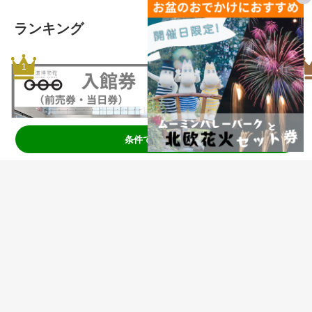
ランキング
条件で絞り込む
鉄道博物館｜入館チケット(前売
美少女戦士セーラームーン -Shini
券・当日券) JRE POINTが使える
ng Theater Shinagawa Tokyo-
貯まる！ 前売り入館券（日付指
【第2期】当日引換券
定）
鉄道博物館
ネルケプランニング JRE MALL店
ランキングをもっと見る