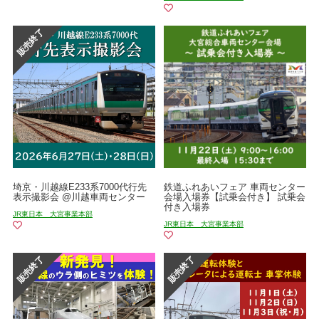
埼京・川越線E233系7000代行先
鉄道ふれあいフェア 車両センター
表示撮影会 @川越車両センター
会場入場券【試乗会付き】 試乗会
付き入場券
JR東日本 大宮事業本部
JR東日本 大宮事業本部