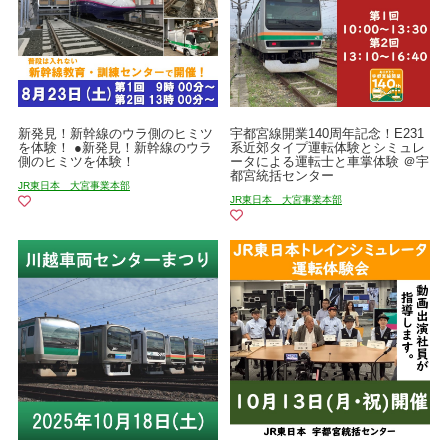
新発見！新幹線のウラ側のヒミツ
宇都宮線開業140周年記念！E231
を体験！ ●新発見！新幹線のウラ
系近郊タイプ運転体験とシミュレ
側のヒミツを体験！
ータによる運転士と車掌体験 ＠宇
都宮統括センター
JR東日本 大宮事業本部
JR東日本 大宮事業本部