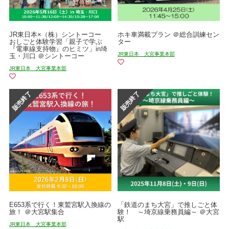
JR東日本×（株）シントーコー
ホキ車満載プラン ＠総合訓練セン
おしごと体験学習「親子で学ぶ
ター
『電車線支持物』のヒミツ」in埼
JR東日本 大宮事業本部
玉・川口 ＠シントーコー
JR東日本 大宮事業本部
E653系で行く！東鷲宮駅入換線の
「鉄道のまち大宮」で推しごと体
旅！ ＠大宮駅集合
験！ ～埼京線乗務員編～ ＠大宮
駅
JR東日本 大宮事業本部