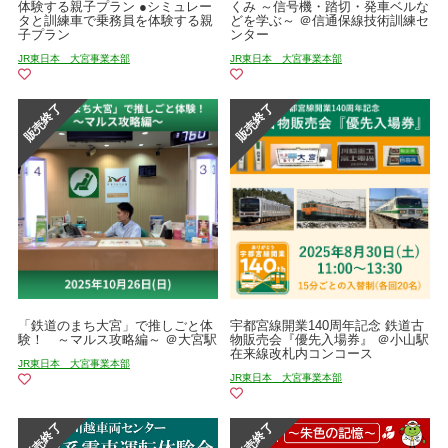
体験する親子プラン ●シミュレー
くみ ～信号機・踏切・発車ベルな
タと訓練車で乗務員を体験する親
どを学ぶ～ ＠信通保線技術訓練セ
子プラン
ンター
JR東日本 大宮事業本部
JR東日本 大宮事業本部
「鉄道のまち大宮」で推しごと体
宇都宮線開業140周年記念 鉄道古
験！ ～マルス攻略編～ ＠大宮駅
物販売会『優先入場券』 ＠小山駅
在来線改札内コンコース
JR東日本 大宮事業本部
JR東日本 大宮事業本部