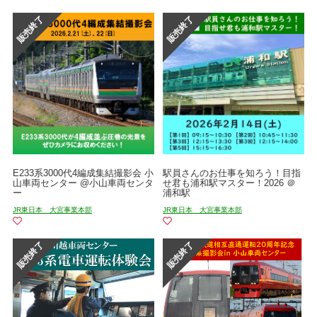
E233系3000代4編成集結撮影会 小
駅員さんのお仕事を知ろう！目指
山車両センター @小山車両センタ
せ君も浦和駅マスター！2026 ＠
ー
浦和駅
JR東日本 大宮事業本部
JR東日本 大宮事業本部