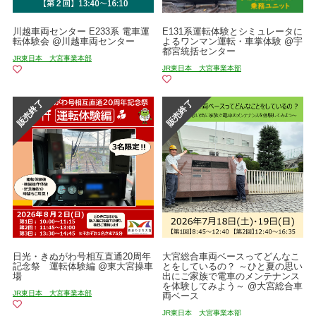
川越車両センター E233系 電車運
E131系運転体験とシミュレータに
転体験会 @川越車両センター
よるワンマン運転・車掌体験 @宇
都宮統括センター
JR東日本 大宮事業本部
JR東日本 大宮事業本部
日光・きぬがわ号相互直通20周年
大宮総合車両ベースってどんなこ
記念祭 運転体験編 @東大宮操車
とをしているの？ ～ひと夏の思い
場
出にご家族で電車のメンテナンス
を体験してみよう～ @大宮総合車
JR東日本 大宮事業本部
両ベース
JR東日本 大宮事業本部