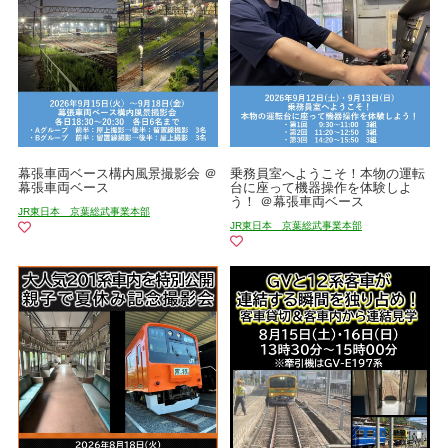
幕張車両ベース構内風景撮影会 ＠
乗務員室へようこそ！本物の運転
幕張車両ベース
台に座って機器操作を体験しよ
う！ ＠幕張車両ベース
JR東日本 京葉総武事業本部
JR東日本 京葉総武事業本部