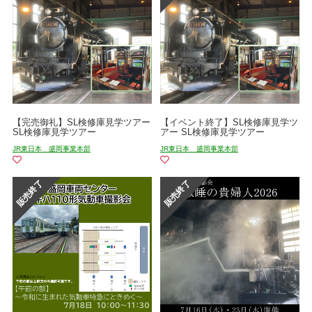
【完売御礼】SL検修庫見学ツアー
【イベント終了】SL検修庫見学ツ
SL検修庫見学ツアー
アー SL検修庫見学ツアー
JR東日本 盛岡事業本部
JR東日本 盛岡事業本部