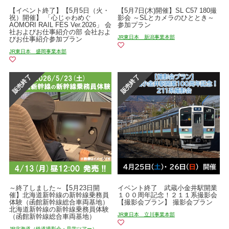
【イベント終了】【5月5日（火・
【5月7日(木)開催】SL C57 180撮
祝）開催】 「心じゃわめぐ
影会 ～SLとカメラのひととき～
AOMORI RAIL FES Ver.2026」 会
参加プラン
社およびお仕事紹介の部 会社およ
JR東日本 新潟事業本部
びお仕事紹介参加プラン
JR東日本 盛岡事業本部
～終了しました～【5月23日開
イベント終了 武蔵小金井駅開業
催】北海道新幹線の新幹線乗務員
１００周年記念！２１１系撮影会
体験（函館新幹線総合車両基地）
【撮影会プラン】 撮影会プラン
北海道新幹線の新幹線乗務員体験
JR東日本 立川事業本部
（函館新幹線総合車両基地）
JR北海道（鉄道撮影会・見学ツアー）