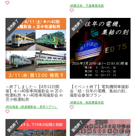
JR東日本 千葉事業本部
～終了しました～【4月11日開
【イベント終了】電気機関車撮影
催】キハ40形車両撮影会 in 苫小
会「続・往年の電機、集結の刻」
牧運転所 キハ40形車両撮影会 in
撮影会参加プラン
苫小牧運転所
JR東日本 秋田事業本部
JR北海道（鉄道撮影会・見学ツアー）