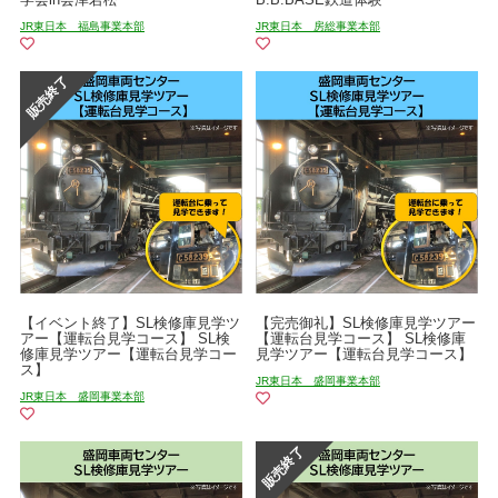
JR東日本 福島事業本部
JR東日本 房総事業本部
【イベント終了】SL検修庫見学ツ
【完売御礼】SL検修庫見学ツアー
アー【運転台見学コース】 SL検
【運転台見学コース】 SL検修庫
修庫見学ツアー【運転台見学コー
見学ツアー【運転台見学コース】
ス】
JR東日本 盛岡事業本部
JR東日本 盛岡事業本部