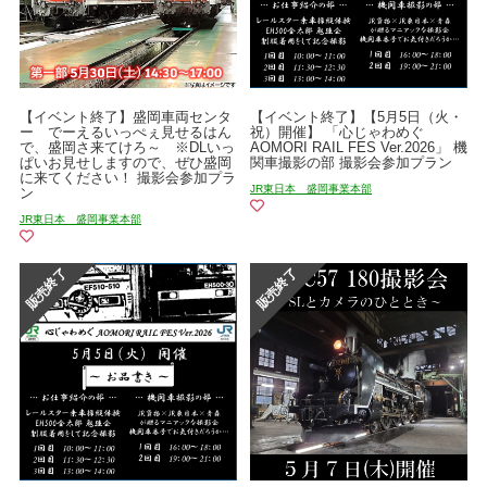
【イベント終了】盛岡車両センタ
【イベント終了】【5月5日（火・
ー でーえるいっぺぇ見せるはん
祝）開催】 「心じゃわめぐ
で、盛岡さ来てけろ～ ※DLいっ
AOMORI RAIL FES Ver.2026」 機
ぱいお見せしますので、ぜひ盛岡
関車撮影の部 撮影会参加プラン
に来てください！ 撮影会参加プラ
JR東日本 盛岡事業本部
ン
JR東日本 盛岡事業本部