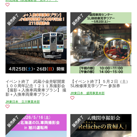
イベント終了 武蔵小金井駅開業
【イベント終了】５月２日（土）
１００周年記念！２１１系撮影会
SL検修庫見学ツアー 参加券
【撮影＋入換車両乗車プラン】 撮
JR東日本 盛岡事業本部
影＋入換車両乗車プラン
JR東日本 立川事業本部