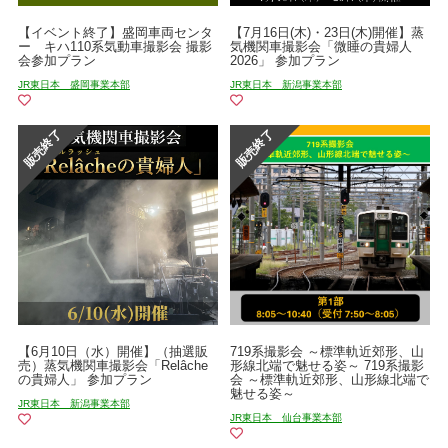
【イベント終了】盛岡車両センタ
【7月16日(木)・23日(木)開催】蒸
ー キハ110系気動車撮影会 撮影
気機関車撮影会「微睡の貴婦人
会参加プラン
2026」 参加プラン
JR東日本 盛岡事業本部
JR東日本 新潟事業本部
【6月10日（水）開催】（抽選販
719系撮影会 ～標準軌近郊形、山
売）蒸気機関車撮影会「Relâche
形線北端で魅せる姿～ 719系撮影
の貴婦人」 参加プラン
会 ～標準軌近郊形、山形線北端で
魅せる姿～
JR東日本 新潟事業本部
JR東日本 仙台事業本部