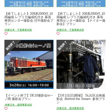
【終了しました】209系2000代 10
【終了しました】209系2000代 10
両編成 レプリカ編成札付き 幕張
両編成 レプリカ編成札付き 幕張
車両センター撮影会 日中撮影会プ
車両センター撮影会 【ナイター撮
ラン
影会】プラン
JR東日本 千葉事業本部
JR東日本 千葉事業本部
【イベント終了】DE10撮影会in一
【3月1日(日)開催】 SL出区点検撮
ノ関 撮影会プラン
影会 -Behind the Steam- 参加プラ
ン
JR東日本 盛岡事業本部
JR東日本 新潟事業本部