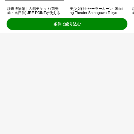
鉄道博物館｜入館チケット(前売
美少女戦士セーラームーン -Shini
券・当日券) JRE POINTが使える
ng Theater Shinagawa Tokyo-
貯まる！ 前売り入館券（日付指
【第2期】当日引換券
定）
条件で絞り込む
鉄道博物館
ネルケプランニング JRE MALL店
ランキングをもっと見る
TOP
鉄道撮影会のイベント一覧
JRE MALLチケットはじめてガイド
ご利用ガイド
ショップ一覧
お問い合わせ
ご利用規約
JRE MALLチケットご利用規約
出店をご検討の方