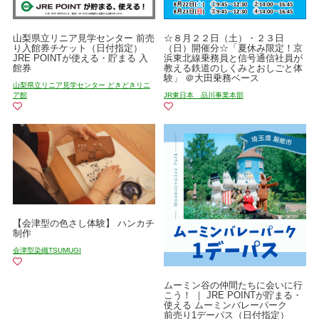
山梨県立リニア見学センター 前売
☆８月２２日（土）・２３日
り入館券チケット（日付指定）
（日）開催分☆「夏休み限定！京
JRE POINTが使える・貯まる 入
浜東北線乗務員と信号通信社員が
館券
教える鉄道のしくみとおしごと体
験」 ＠大田乗務ベース
山梨県立リニア見学センター どきどきリニ
ア館
JR東日本 品川事業本部
【会津型の色さし体験】 ハンカチ
制作
会津型染織TSUMUGI
ムーミン谷の仲間たちに会いに行
こう！ ｜ JRE POINTが貯まる・
使える ムーミンバレーパーク
前売り1デーパス（日付指定）