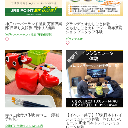
神戸ハーバーランド温泉 万葉倶楽
グランデュオおしごと体験 ～こ
部 日帰り入館券 日帰り入館料
どもおしごとカレッジ～ 麻布茶房
ショップスタッフ体験
神戸ハーバーランド温泉 万葉倶楽部
グランデュオ
赤べこ絵付け体験 赤べこ (事前
【イベント終了】JR東日本トレイ
予約制)
ンシミュレータ体験 in にじいろ
モール JR東日本トレインシミュ
会津町方伝承館 JRE MALL店
レータ体験