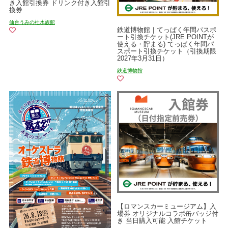
き入館引換券 ドリンク付き入館引
換券
仙台うみの杜水族館
鉄道博物館｜てっぱく年間パスポ
ート引換チケット(JRE POINTが
使える・貯まる) てっぱく年間パ
スポート引換チケット（引換期限
2027年3月31日）
鉄道博物館
【ロマンスカーミュージアム】入
場券 オリジナルコラボ缶バッジ付
き 当日購入可能 入館チケット