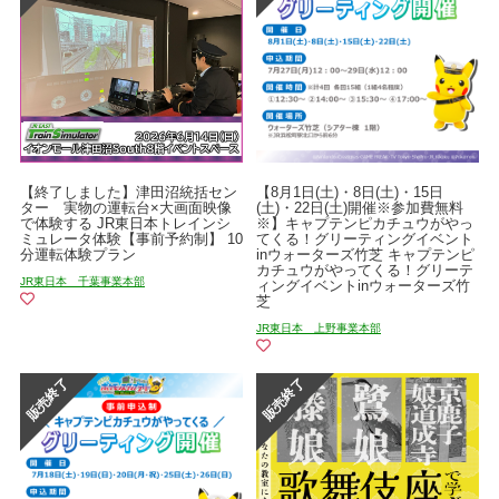
【終了しました】津田沼統括セン
【8月1日(土)・8日(土)・15日
ター 実物の運転台×大画面映像
(土)・22日(土)開催※参加費無料
で体験する JR東日本トレインシ
※】キャプテンピカチュウがやっ
ミュレータ体験【事前予約制】 10
てくる！グリーティングイベント
分運転体験プラン
inウォーターズ竹芝 キャプテンピ
カチュウがやってくる！グリーテ
JR東日本 千葉事業本部
ィングイベントinウォーターズ竹
芝
JR東日本 上野事業本部