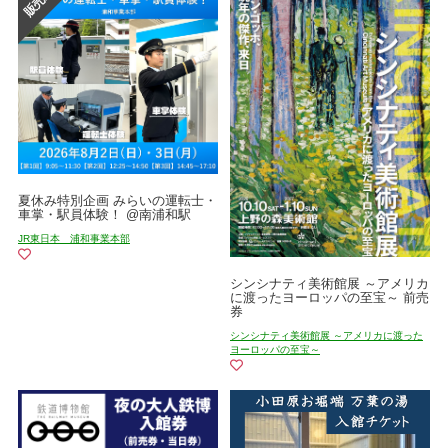
夏休み特別企画 みらいの運転士・
車掌・駅員体験！ @南浦和駅
JR東日本 浦和事業本部
シンシナティ美術館展 ～アメリカ
に渡ったヨーロッパの至宝～ 前売
券
シンシナティ美術館展 ～アメリカに渡った
ヨーロッパの至宝～