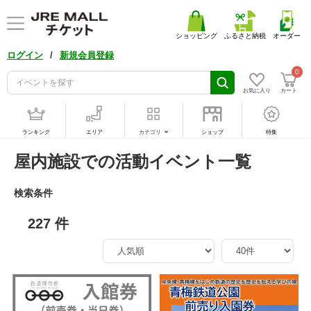
ショッピング
ふるさと納税
オーダー
/
ログイン
新規会員登録
0
お気に入り
カート
ランキング
エリア
カテゴリ
ショップ
特集
屋内施設での活動イベント一覧
検索条件
227 件