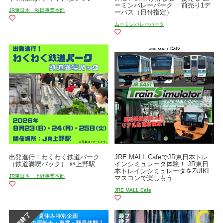
ーミンバレーパーク 前売り1デ
JR東日本 秋田事業本部
ーパス（日付指定）
ムーミンバレーパーク
出発進行！わくわく鉄道パーク
JRE MALL CafeでJR東日本トレ
（鉄道満喫パック） ＠上野駅
インシミュレータ体験！ JR東日
本トレインシミュレータをZUIKI
JR東日本 上野事業本部
マスコンで楽しもう
JRE MALL Cafe