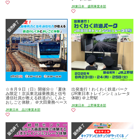
JR東日本 盛岡事業本部
☆８月９日（日）開催分☆「夏休
出発進行！わくわく鉄道パーク
み限定！京浜東北線乗務員と信号
(JR東日本トレインシミュレータ
通信社員が教える鉄道のしくみと
体験) ＠上野駅
おしごと体験」 ＠大田乗務ベース
JR東日本 上野事業本部
JR東日本 品川事業本部