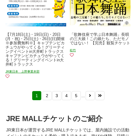
【7月18日(土)・19日(日)・20日
「歌舞伎座で学ぶ日本舞踊」長唄
(月・祝)・25日(土)・26日(日)開催
の三大娘！この娘たち、ただモノ
※参加費無料※】キャプテンピカ
ではない！ 【完売】観覧チケット
チュウがやってくる！グリーティ
松竹
ングイベントin大井町トラックス
キャプテンピカチュウがやってく
る！グリーティングイベントin大
井町トラックス
JR東日本 上野事業本部
1
2
3
4
5
...
JRE MALLチケットのご紹介
JR東日本が運営するJRE MALLチケットでは、屋内施設での活動