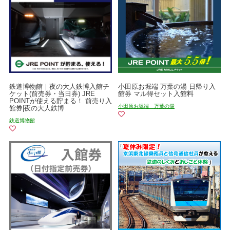
鉄道博物館｜夜の大人鉄博入館チ
小田原お堀端 万葉の湯 日帰り入
ケット(前売券・当日券) JRE
館券 マル得セット入館料
POINTが使える貯まる！ 前売り入
小田原お堀端 万葉の湯
館券|夜の大人鉄博
鉄道博物館