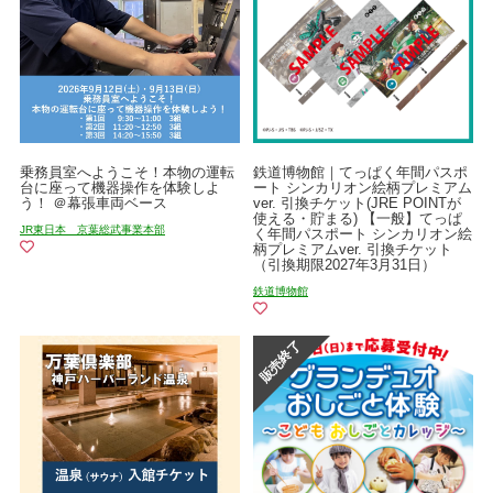
乗務員室へようこそ！本物の運転
鉄道博物館｜てっぱく年間パスポ
台に座って機器操作を体験しよ
ート シンカリオン絵柄プレミアム
う！ ＠幕張車両ベース
ver. 引換チケット(JRE POINTが
使える・貯まる) 【一般】てっぱ
JR東日本 京葉総武事業本部
く年間パスポート シンカリオン絵
柄プレミアムver. 引換チケット
（引換期限2027年3月31日）
鉄道博物館