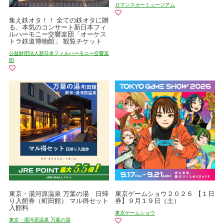
ロマンスカーミュージアム
集え鉄オタ！！ 全ての鉄オタに贈
る、本気のコンサート新日本フィ
ルハーモニー交響楽団「オーケス
トラ鉄道博物館」 観覧チケット
公益財団法人新日本フィルハーモニー交響楽
団
東京・湯河原温泉 万葉の湯 日帰
東京ゲームショウ２０２６ 【１日
り入館券（町田館） マル得セット
券】９月１９日（土）
入館料
東京ゲームショウ
東京・湯河原温泉 万葉の湯