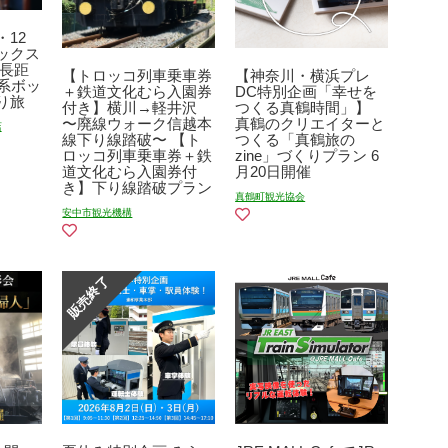
12
ックス
 長距
【トロッコ列車乗車券
【神奈川・横浜プレ
系ボッ
＋鉄道文化むら入園券
DC特別企画「幸せを
り旅
付き】横川→軽井沢
つくる真鶴時間」】
〜廃線ウォーク信越本
真鶴のクリエイターと
店
線下り線踏破〜 【ト
つくる「真鶴旅の
ロッコ列車乗車券＋鉄
zine」づくりプラン 6
道文化むら入園券付
月20日開催
き】下り線踏破プラン
真鶴町観光協会
安中市観光機構