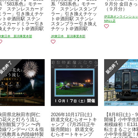
系『583系色』モチー
系『583系色』モチー
９月分 金目きっ
フ ステンレスカード
フ ステンレスタンブ
（９月分）
ミラー」引き換えチケ
ラー」引き換えチケッ
伊豆急オンラインショップ
ット＠酒田駅 ステン
ト＠酒田駅 ステンレ
MALL店
レスカードミラー引き
スタンブラー引き換え
換えチケット＠酒田駅
チケット＠酒田駅
JR東日本 新潟事業本部
JR東日本 新潟事業本部
秋田県北秋田市|阿仁
2026年10月17日(土)
【8月8日(土)・9
の花火と灯ろう流し
鉄道文化むらオートキ
開催】小中学生
特別観覧プラン 〜内
ャンプ（7月25日正午
相模線初！E13
陸線ワンデーパス＆指
販売開始） 鉄道文化
転士まるごと体
定桟敷席＆内陸線特製
むらオートキャンプ
小中学生限定！