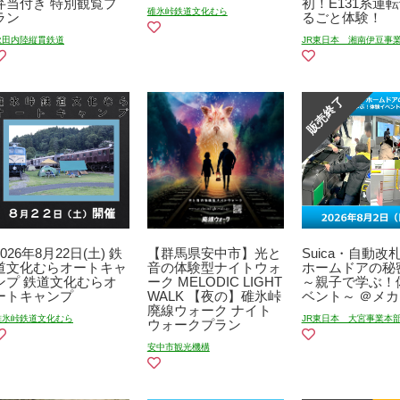
弁当付き 特別観覧プ
初！E131系運
碓氷峠鉄道文化むら
ラン
るごと体験！
秋田内陸縦貫鉄道
JR東日本 湘南伊豆事
2026年8月22日(土) 鉄
【群馬県安中市】光と
Suica・自動改
道文化むらオートキャ
音の体験型ナイトウォ
ホームドアの秘
ンプ 鉄道文化むらオ
ーク MELODIC LIGHT
～親子で学ぶ！
ートキャンプ
WALK 【夜の】碓氷峠
ベント～ ＠メ
廃線ウォーク ナイト
碓氷峠鉄道文化むら
JR東日本 大宮事業本
ウォークプラン
安中市観光機構