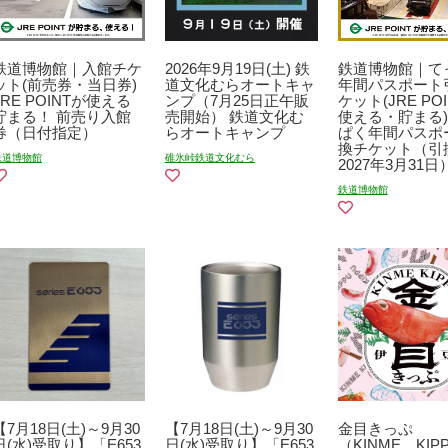
鉄道博物館｜入館チケ
2026年9月19日(土) 鉄
鉄道博物館｜て
ット(前売券・当日券)
道文化むらオートキャ
年間パスポート
JRE POINTが使える
ンプ（7月25日正午販
ケット(JRE PO
貯まる！ 前売り入館
売開始） 鉄道文化む
使える・貯まる)
券（日付指定）
らオートキャンプ
ぱく年間パスポ
換チケット（引
鉄道博物館
碓氷峠鉄道文化むら
2027年3月31日
鉄道博物館
【7月18日(土)～9月30
【7月18日(土)～9月30
金目きっぷ
日(水)受取り】「E653
日(水)受取り】「E653
（KINME KIP