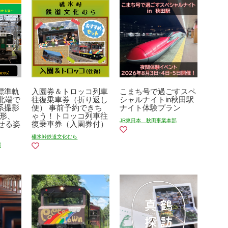
～標準軌
入園券＆トロッコ列車
こまち号で過ごすスペ
北端で
往復乗車券（折り返し
シャルナイトin秋田駅
9系撮影
便） 事前予約できち
ナイト体験プラン
郊形、
ゃう！トロッコ列車往
JR東日本 秋田事業本部
せる姿
復乗車券（入園券付）
碓氷峠鉄道文化むら
部