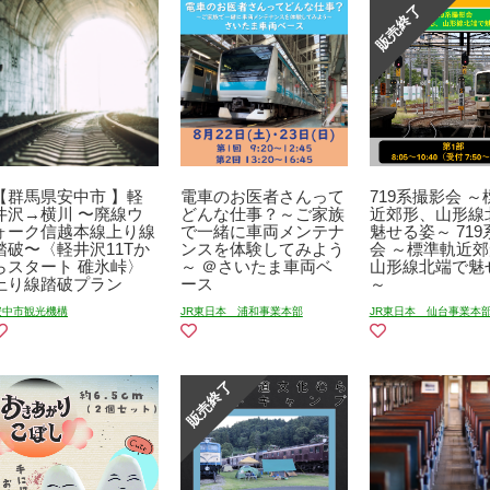
【群馬県安中市 】軽
電車のお医者さんって
719系撮影会 
井沢→横川 〜廃線ウ
どんな仕事？～ご家族
近郊形、山形線
ォーク信越本線上り線
で一緒に車両メンテナ
魅せる姿～ 71
踏破〜〈軽井沢11Tか
ンスを体験してみよう
会 ～標準軌近
らスタート 碓氷峠〉
～ ＠さいたま車両ベ
山形線北端で魅
上り線踏破プラン
ース
～
安中市観光機構
JR東日本 浦和事業本部
JR東日本 仙台事業本