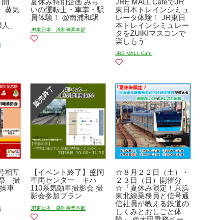
）開
夏休み特別企画 みら
JRE MALL CafeでJR
）蒸気
いの運転士・車掌・駅
東日本トレインシミュ
員体験！ @南浦和駅
レータ体験！ JR東日
貴婦人」
本トレインシミュレー
JR東日本 浦和事業本部
タをZUIKIマスコンで
楽しもう
部
JRE MALL Cafe
号相互
【イベント終了】盛岡
☆８月２２日（土）・
祭 撮
車両センター キハ
２３日（日）開催分
宮操車
110系気動車撮影会 撮
☆「夏休み限定！京浜
影会参加プラン
東北線乗務員と信号通
信社員が教える鉄道の
部
JR東日本 盛岡事業本部
しくみとおしごと体
験」 ＠大田乗務ベー