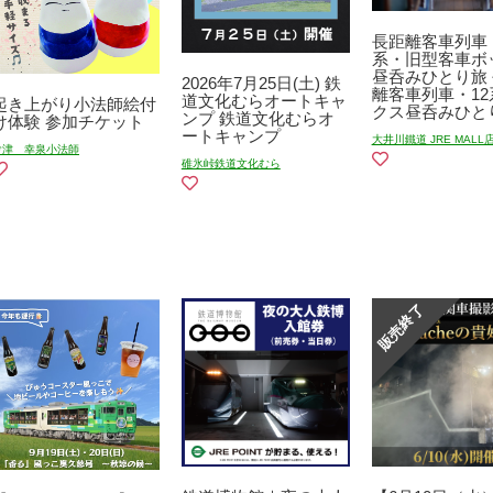
長距離客車列車・
系・旧型客車ボ
昼呑みひとり旅
2026年7月25日(土) 鉄
離客車列車・12
道文化むらオートキャ
起き上がり小法師絵付
クス昼呑みひと
ンプ 鉄道文化むらオ
け体験 参加チケット
ートキャンプ
大井川鐵道 JRE MALL
會津 幸泉小法師
碓氷峠鉄道文化むら