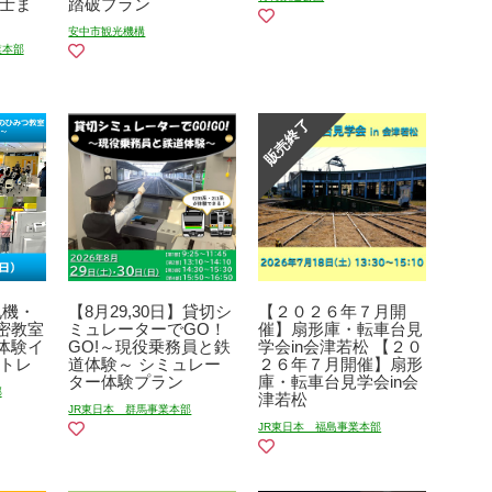
転士ま
踏破プラン
安中市観光機構
業本部
札機・
【8月29,30日】貸切シ
【２０２６年７月開
密教室
ミュレーターでGO！
催】扇形庫・転車台見
体験イ
GO!～現役乗務員と鉄
学会in会津若松 【２０
カトレ
道体験～ シミュレー
２６年７月開催】扇形
ター体験プラン
庫・転車台見学会in会
部
津若松
JR東日本 群馬事業本部
JR東日本 福島事業本部