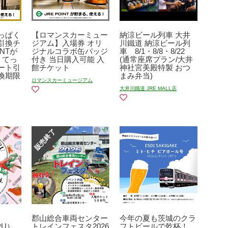
っぱく
【ロマンスカーミュー
納涼ビール列車 大井
引換チ
ジアム】入場券 オリ
川鐵道 納涼ビール列
INTが
ジナルコラボ缶バッジ
車 8/1・8/8・8/22
 てっ
付き 当日購入可能 入
(通常座席プラン/大井
ート引
館チケット
神社宮美殿特製 おつ
換期限
まみ弁当)
ロマンスカーミュージアム
）
大井川鐵道 JRE MALL店
郡山総合車両センター
今年の夏も茨城のクラ
PU）
トレインフェスタ2026
フトビールで乾杯！