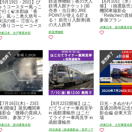
鉄道博物館｜夜の大人
【6月10日（水
【9月19日・20日】び
鉄博入館チケット(前
催】（抽選販売
ゅうコースター風っこ
売券・当日券) JRE
機関車撮影会
で行く🍃水郡線「香
POINTが使える貯ま
「Relâcheの
る」風っこ奥久慈号～
る！ 前売り入館券|夜
参加プラン
秋涼の候～ ①安らぎ
の大人鉄博
の香りコーヒーコース
JR東日本 新潟事業本
鉄道博物館
JR東日本 水戸事業本部
【7月16日(木)・23日
【8月22日開催】はこ
日光・きぬがわ
(木)開催】蒸気機関車
だてライナー車両見学
直通20周年記念
撮影会「微睡の貴婦人
in 函館運輸所 はこだ
影会編 @東大
2026」 参加プラン
てライナー車両見学 in
場
函館運輸所
JR東日本 新潟事業本部
JR東日本 大宮事業本
JR北海道（鉄道撮影会・見学ツア