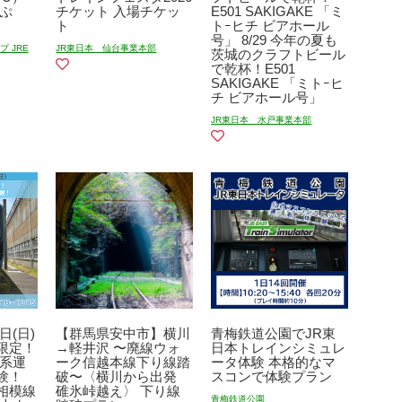
ぷ
チケット 入場チケッ
E501 SAKIGAKE 「ミ
ト
トｰヒチ ビアホール
号」 8/29 今年の夏も
 JRE
JR東日本 仙台事業本部
茨城のクラフトビール
で乾杯！E501
SAKIGAKE 「ミトｰヒ
チ ビアホール号」
JR東日本 水戸事業本部
日(日)
【群馬県安中市】横川
青梅鉄道公園でJR東
限定！
→軽井沢 〜廃線ウォ
日本トレインシミュレ
1系運
ーク信越本線下り線踏
ータ体験 本格的なマ
験！
破〜〈横川から出発
スコンで体験プラン
相模線
碓氷峠越え〉 下り線
青梅鉄道公園