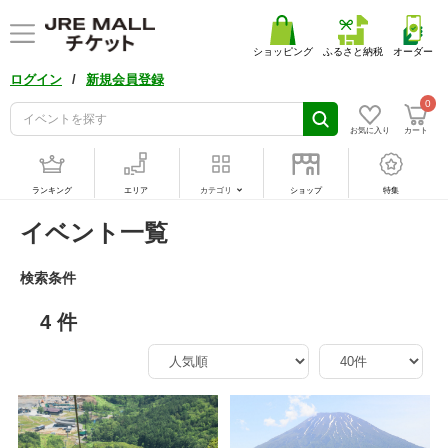
ショッピング
ふるさと納税
オーダー
/
ログイン
新規会員登録
0
お気に入り
カート
ランキング
エリア
カテゴリ
ショップ
特集
イベント一覧
検索条件
4 件