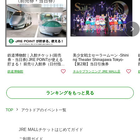
鉄道博物館｜入館チケット(前売
美少女戦士セーラームーン -Shini
券・当日券) JRE POINTが使える
ng Theater Shinagawa Tokyo-
貯まる！ 前売り入館券（日付指
【第2期】当日引換券
定）
鉄道博物館
ネルケプランニング JRE MALL店
ランキングをもっと見る
TOP
アウトドアのイベント一覧
JRE MALLチケットはじめてガイド
ご利用ガイド