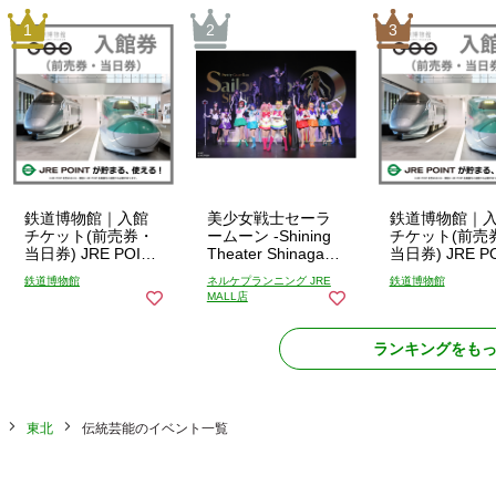
鉄道博物館｜入館
美少女戦士セーラ
鉄道博物館｜
チケット(前売券・
ームーン -Shining
チケット(前売
当日券) JRE POINT
Theater Shinagawa
当日券) JRE P
が使える貯まる！
Tokyo- 【第2期】当
が使える貯ま
鉄道博物館
ネルケプランニング JRE
鉄道博物館
前売り入館券（日
日引換券
当日入館券
MALL店
付指定）
ランキングをも
東北
伝統芸能のイベント一覧