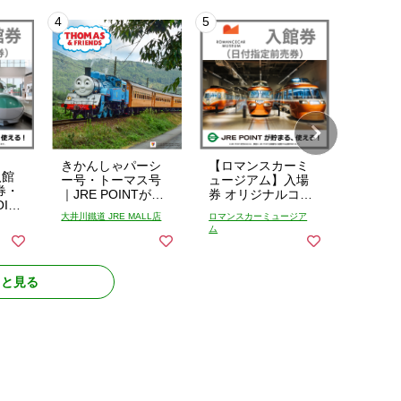
きかんしゃパーシ
【ロマンスカーミ
きかん
入館
ー号・トーマス号
ュージアム】入場
ー号・
券・
｜JRE POINTが使
券 オリジナルコラ
｜JRE 
OINT
える！貯まる！
ボ缶バッジ付き 当
える！
大井川鐵道 JRE MALL店
ロマンスカーミュージア
大井川鐵道 
る！
【9/23まで限定】
日購入可能 入館チ
土休日
ム
きかんしゃトーマ
ケット
ックス
ス号 畳 ファミ
5000
リープラン
ーマス
降
っと見る