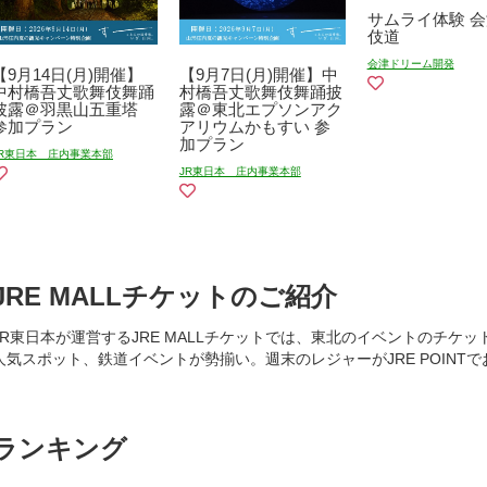
サムライ体験 
伎道
会津ドリーム開発
【9月14日(月)開催】
【9月7日(月)開催】中
中村橋吾丈歌舞伎舞踊
村橋吾丈歌舞伎舞踊披
披露＠羽黒山五重塔
露＠東北エプソンアク
参加プラン
アリウムかもすい 参
加プラン
JR東日本 庄内事業本部
JR東日本 庄内事業本部
JRE MALLチケットのご紹介
JR東日本が運営するJRE MALLチケットでは、東北のイベントのチ
人気スポット、鉄道イベントが勢揃い。週末のレジャーがJRE POINT
ランキング